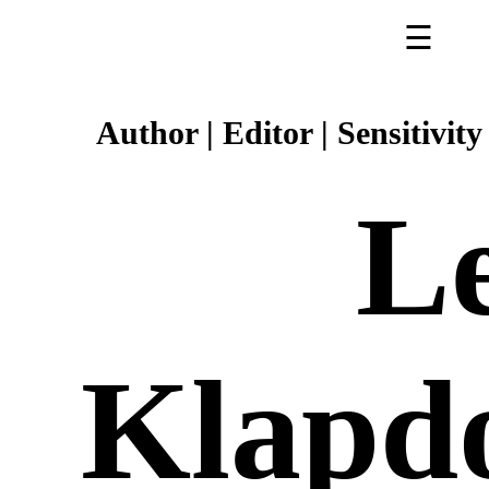
☰
Author | Editor | Sensitivit
L
Klapd