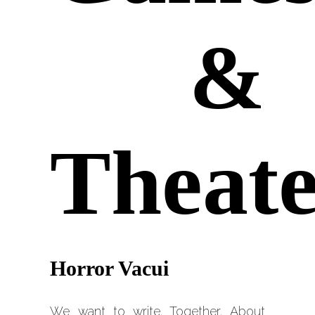
&
Theat
Horror Vacui
We want to write. Together. About